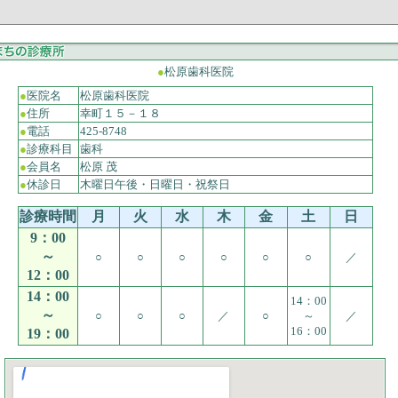
●
松原歯科医院
●
医院名
松原歯科医院
●
住所
幸町１５－１８
●
電話
425-8748
●
診療科目
歯科
●
会員名
松原 茂
●
休診日
木曜日午後・日曜日・祝祭日
診療時間
月
火
水
木
金
土
日
9：00
～
○
○
○
○
○
○
／
12：00
14：00
14：00
～
○
○
○
／
○
～
／
16：00
19：00