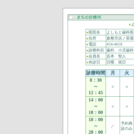
●
●
医院名
よしもと歯科医
●
住所
倉敷市浜ノ茶屋24
●
電話
454-4618
●
診療科目
歯科、小児歯科
●
会員名
吉本 智人
●
休診日
日曜、祝日
診療時間
月
火
8：30
～
○
○
12：45
14：00
～
○
○
18：00
18：00
予約再
～
／
診のみ
20：00